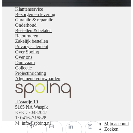
Klantenservice
Bezorgen en levering
Garantie & reparatie
Onderhoud
Bestellen & betalen
Retourneren
Zakelijk bestellen
Privacy statement
Over Spoinq
Over ons
Duurzaam
Collectie
Projectinrichting
Algemene voorwaarden
’t Vaartje 19
5165 NA Waspik
KvK : 70482047
T:
0416–315828
M:
info@spoinq.nl
Mijn account
Zoeken