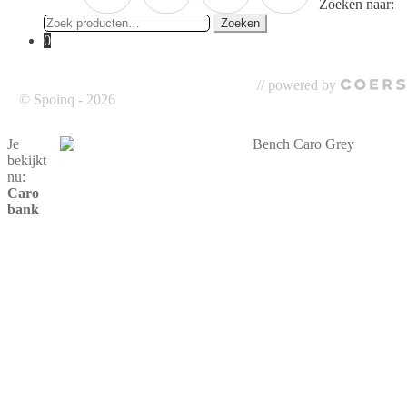
Zoeken naar:
Zoeken
0
// powered by
© Spoinq - 2026
Je
bekijkt
nu:
Caro
bank