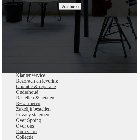
Versturen
Klantenservice
Bezorgen en levering
Garantie & reparatie
Onderhoud
Bestellen & betalen
Retourneren
Zakelijk bestellen
Privacy statement
Over Spoinq
Over ons
Duurzaam
Collectie