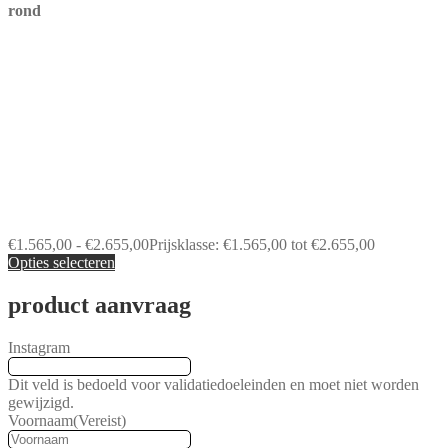
rond
€
1.565,00
-
€
2.655,00
Prijsklasse: €1.565,00 tot €2.655,00
Opties selecteren
product aanvraag
Instagram
Dit veld is bedoeld voor validatiedoeleinden en moet niet worden
gewijzigd.
Voornaam
(Vereist)