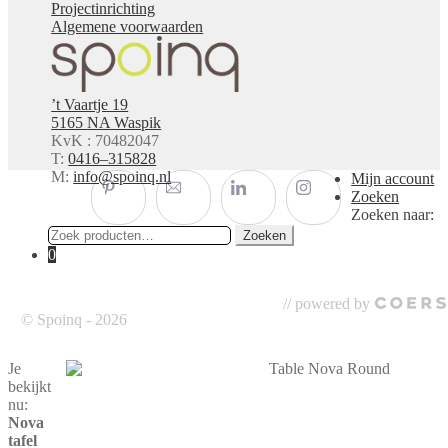
Projectinrichting
Algemene voorwaarden
’t Vaartje 19
5165 NA Waspik
KvK : 70482047
T:
0416–315828
M:
info@spoinq.nl
Mijn account
Zoeken
Zoeken naar:
Zoeken
0
// powered by
© Spoinq - 2026
Je
bekijkt
nu:
Nova
tafel