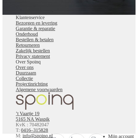
Klantenservice
Bezorgen en levering
Garantie & reparatie
Onderhoud
Bestellen & betalen
Retourneren
Zakelijk bestellen
Privacy statement
Over Spoinq
Over ons
Duurzaam
Collectie
Projectinrichting
Algemene voorwaarden
’t Vaartje 19
5165 NA Waspik
KvK : 70482047
T:
0416–315828
M:
info@spoinq.nl
Mijn account